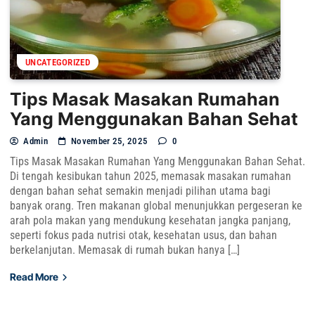
UNCATEGORIZED
Tips Masak Masakan Rumahan
Yang Menggunakan Bahan Sehat
Admin
November 25, 2025
0
Tips Masak Masakan Rumahan Yang Menggunakan Bahan Sehat.
Di tengah kesibukan tahun 2025, memasak masakan rumahan
dengan bahan sehat semakin menjadi pilihan utama bagi
banyak orang. Tren makanan global menunjukkan pergeseran ke
arah pola makan yang mendukung kesehatan jangka panjang,
seperti fokus pada nutrisi otak, kesehatan usus, dan bahan
berkelanjutan. Memasak di rumah bukan hanya […]
Read More