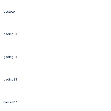
destoto
gading33
gading33
gading33
hantam11