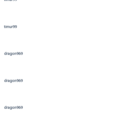
timur99
dragon969
dragon969
dragon969