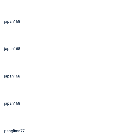
japan168
japan168
japan168
japan168
panglima77