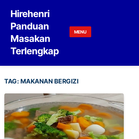
Skip to content
Hirehenri
Panduan
MENU
Masakan
Terlengkap
TAG:
MAKANAN BERGIZI