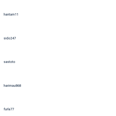
hantam11
sido247
sastoto
harimau868
furla77