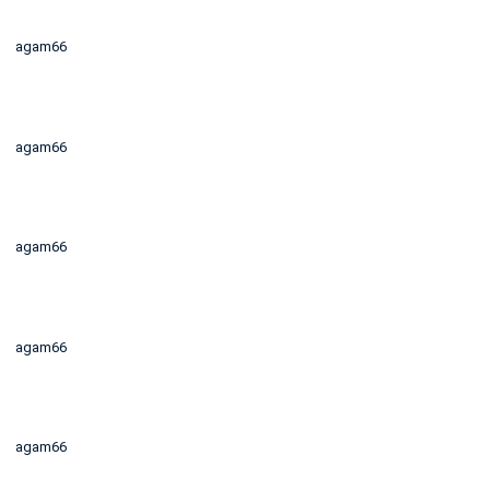
agam66
agam66
agam66
agam66
agam66