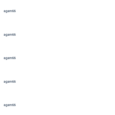
agam66
agam66
agam66
agam66
agam66