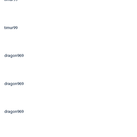
timur99
dragon969
dragon969
dragon969