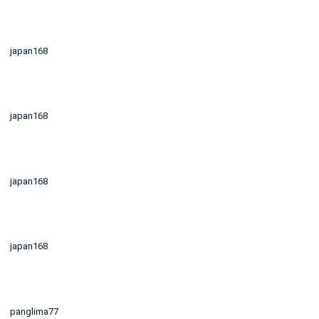
japan168
japan168
japan168
japan168
panglima77