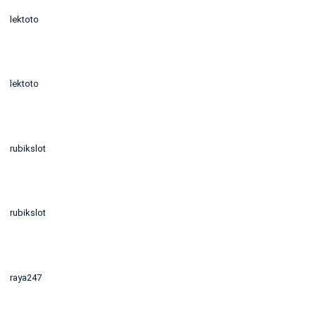
lektoto
lektoto
rubikslot
rubikslot
raya247