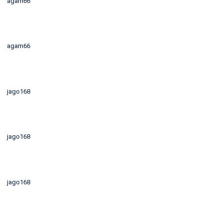
agam66
agam66
jago168
jago168
jago168