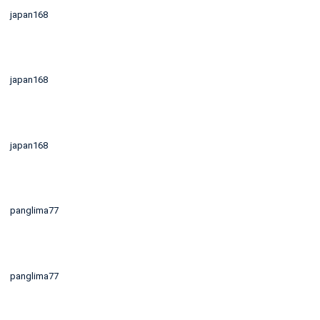
japan168
japan168
japan168
panglima77
panglima77