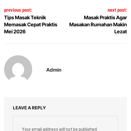
Post navigation
previous post:
next post:
Tips Masak Teknik
Masak Praktis Agar
Memasak Cepat Praktis
Masakan Rumahan Makin
Mei 2026
Lezat
Admin
LEAVE A REPLY
Your email address will not be published.