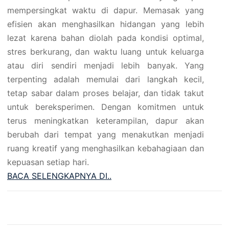
mempersingkat waktu di dapur. Memasak yang
efisien akan menghasilkan hidangan yang lebih
lezat karena bahan diolah pada kondisi optimal,
stres berkurang, dan waktu luang untuk keluarga
atau diri sendiri menjadi lebih banyak. Yang
terpenting adalah memulai dari langkah kecil,
tetap sabar dalam proses belajar, dan tidak takut
untuk bereksperimen. Dengan komitmen untuk
terus meningkatkan keterampilan, dapur akan
berubah dari tempat yang menakutkan menjadi
ruang kreatif yang menghasilkan kebahagiaan dan
kepuasan setiap hari.
BACA SELENGKAPNYA DI..