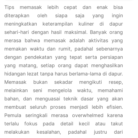
Tips memasak lebih cepat dan enak bisa
diterapkan oleh siapa saja yang ingin
meningkatkan keterampilan kuliner di dapur
sehari-hari dengan hasil maksimal. Banyak orang
merasa bahwa memasak adalah aktivitas yang
memakan waktu dan rumit, padahal sebenarnya
dengan pendekatan yang tepat serta persiapan
yang matang, setiap orang dapat menghasilkan
hidangan lezat tanpa harus berlama-lama di dapur.
Memasak bukan sekadar mengikuti resep,
melainkan seni mengelola waktu, memahami
bahan, dan menguasai teknik dasar yang akan
membuat seluruh proses menjadi lebih efisien.
Pemula seringkali merasa overwhelmed karena
terlalu fokus pada detail kecil atau takut
melakukan kesalahan, padahal justru dari