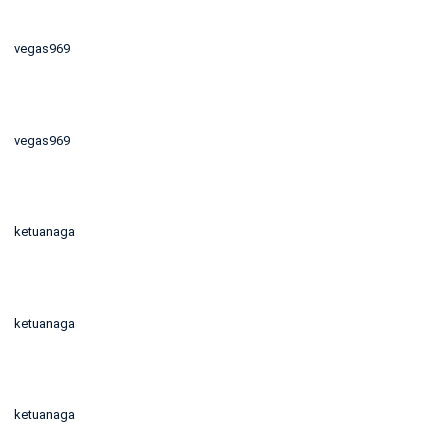
vegas969
vegas969
ketuanaga
ketuanaga
ketuanaga