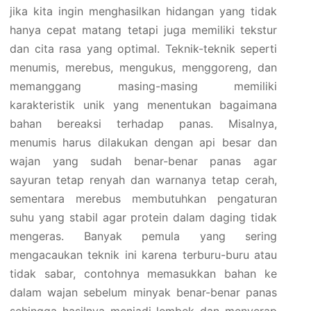
jika kita ingin menghasilkan hidangan yang tidak
hanya cepat matang tetapi juga memiliki tekstur
dan cita rasa yang optimal. Teknik-teknik seperti
menumis, merebus, mengukus, menggoreng, dan
memanggang masing-masing memiliki
karakteristik unik yang menentukan bagaimana
bahan bereaksi terhadap panas. Misalnya,
menumis harus dilakukan dengan api besar dan
wajan yang sudah benar-benar panas agar
sayuran tetap renyah dan warnanya tetap cerah,
sementara merebus membutuhkan pengaturan
suhu yang stabil agar protein dalam daging tidak
mengeras. Banyak pemula yang sering
mengacaukan teknik ini karena terburu-buru atau
tidak sabar, contohnya memasukkan bahan ke
dalam wajan sebelum minyak benar-benar panas