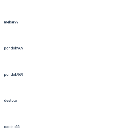
mekar99
pondok969
pondok969
destoto
gading33