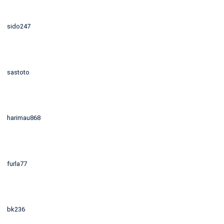
sido247
sastoto
harimau868
furla77
bk236