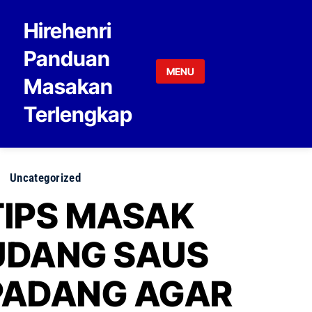
Skip to content
Hirehenri
Panduan
MENU
Masakan
Terlengkap
Uncategorized
TIPS MASAK
UDANG SAUS
PADANG AGAR