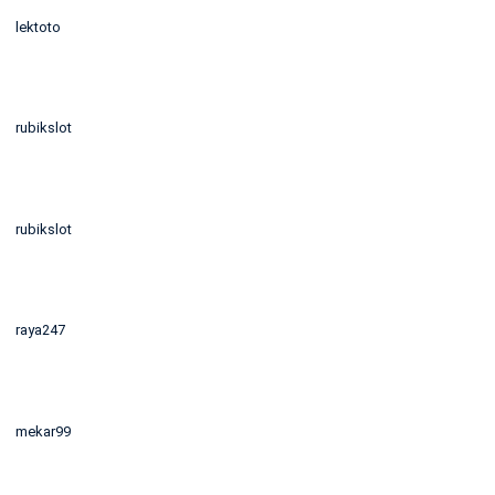
lektoto
rubikslot
rubikslot
raya247
mekar99