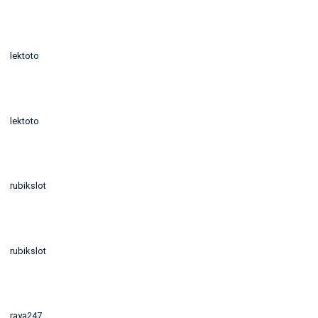
lektoto
lektoto
rubikslot
rubikslot
raya247