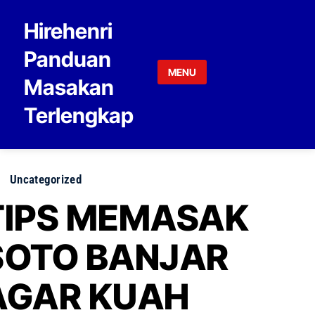
Skip to content
Hirehenri
Panduan
MENU
Masakan
Terlengkap
Uncategorized
TIPS MEMASAK
SOTO BANJAR
AGAR KUAH