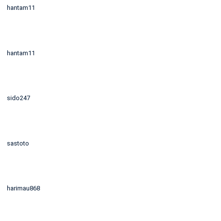
hantam11
hantam11
sido247
sastoto
harimau868