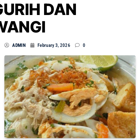
GURIH DAN
WANGI
ADMIN
February 3, 2026
0