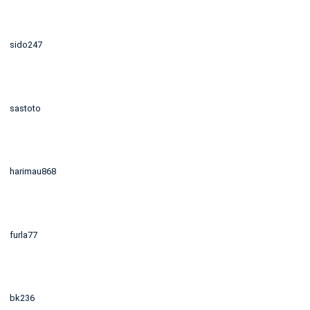
sido247
sastoto
harimau868
furla77
bk236