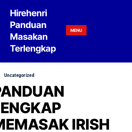
Skip to content
Hirehenri
Panduan
MENU
Masakan
Terlengkap
Uncategorized
PANDUAN
LENGKAP
MEMASAK IRISH