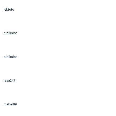
lektoto
rubikslot
rubikslot
raya247
mekar99