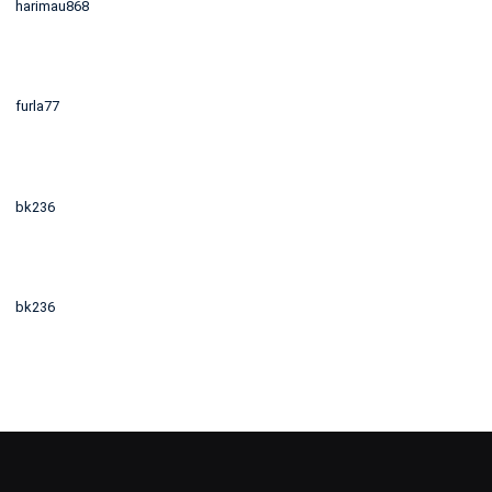
harimau868
furla77
bk236
bk236