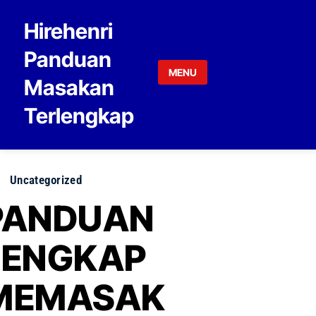
Skip to content
Hirehenri
Panduan
MENU
Masakan
Terlengkap
Uncategorized
PANDUAN
LENGKAP
MEMASAK