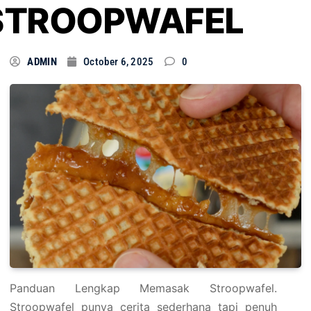
STROOPWAFEL
ADMIN
October 6, 2025
0
Panduan Lengkap Memasak Stroopwafel.
Stroopwafel punya cerita sederhana tapi penuh