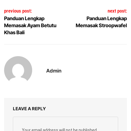
Post navigation
previous post:
next post:
Panduan Lengkap
Panduan Lengkap
Memasak Ayam Betutu
Memasak Stroopwafel
Khas Bali
Admin
LEAVE A REPLY
Your email address will not be published.