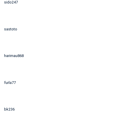
sido247
sastoto
harimau868
furla77
bk236