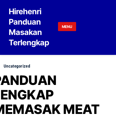
Skip to content
Hirehenri
Panduan
MENU
Masakan
Terlengkap
Uncategorized
PANDUAN
LENGKAP
MEMASAK MEAT