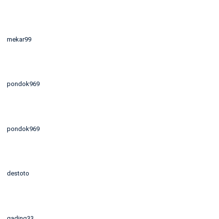
mekar99
pondok969
pondok969
destoto
gading33