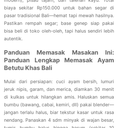
modern), pisau tajam, dan talenan kayu. Total
biaya sekitar Rp150.000 untuk bahan segar di
pasar tradisional Bali—hemat tapi mewah hasilnya.
Pastikan rempah segar; base genep siap pakai
bisa beli di toko oleh-oleh, tapi halus sendiri lebih
autentik.
Panduan Memasak Masakan Ini:
Panduan Lengkap Memasak Ayam
Betutu Khas Bali
Mulai dari persiapan: cuci ayam bersih, lumuri
jeruk nipis, garam, dan merica, diamkan 30 menit
di kulkas untuk hilangkan amis. Haluskan semua
bumbu (bawang, cabai, kemiri, dll) pakai blender—
jangan terlalu halus, biar tekstur kasar untuk rasa
nendang. Panaskan 4 sdm minyak di wajan besar,
tumis bumbu halus hingga harum (sekitar 10