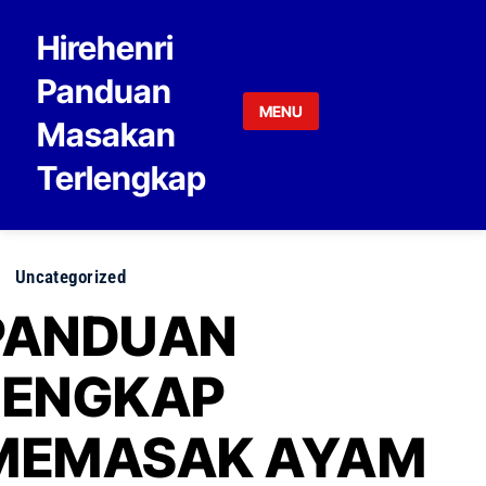
Skip to content
Hirehenri
Panduan
MENU
Masakan
Terlengkap
Uncategorized
PANDUAN
LENGKAP
MEMASAK AYAM