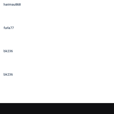
harimau868
furla77
bk236
bk236