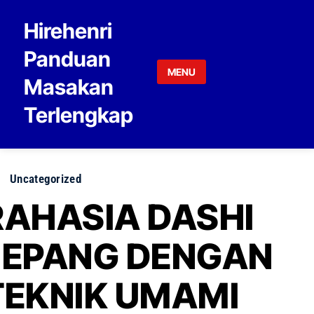
Skip to content
Hirehenri
Panduan
MENU
Masakan
Terlengkap
Uncategorized
RAHASIA DASHI
JEPANG DENGAN
TEKNIK UMAMI