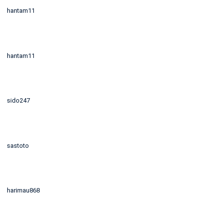
hantam11
hantam11
sido247
sastoto
harimau868