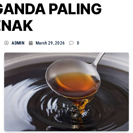
GANDA PALING
ENAK
ADMIN
March 29, 2026
0