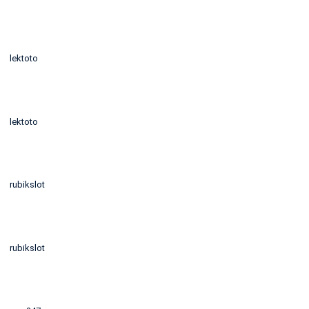
lektoto
lektoto
rubikslot
rubikslot