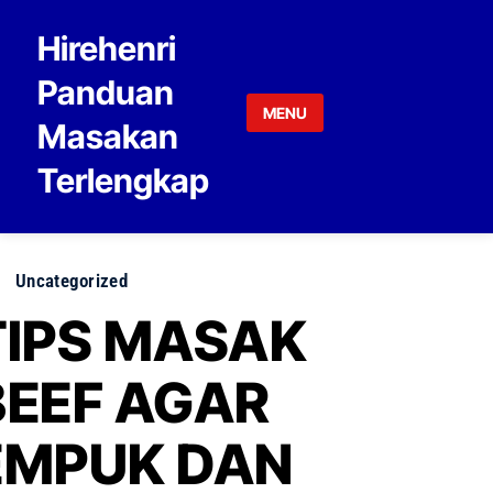
Skip to content
Hirehenri
Panduan
MENU
Masakan
Terlengkap
Uncategorized
TIPS MASAK
BEEF AGAR
EMPUK DAN