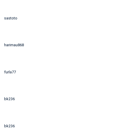
sastoto
harimau868
furla77
bk236
bk236