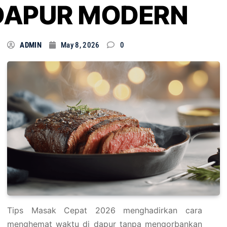
DAPUR MODERN
ADMIN
May 8, 2026
0
Tips Masak Cepat 2026 menghadirkan cara
menghemat waktu di dapur tanpa mengorbankan