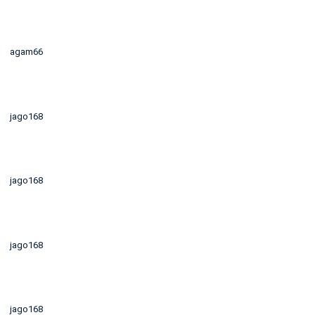
agam66
jago168
jago168
jago168
jago168