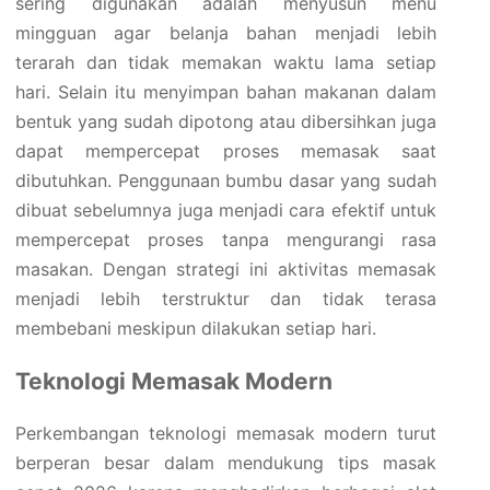
sering digunakan adalah menyusun menu
mingguan agar belanja bahan menjadi lebih
terarah dan tidak memakan waktu lama setiap
hari. Selain itu menyimpan bahan makanan dalam
bentuk yang sudah dipotong atau dibersihkan juga
dapat mempercepat proses memasak saat
dibutuhkan. Penggunaan bumbu dasar yang sudah
dibuat sebelumnya juga menjadi cara efektif untuk
mempercepat proses tanpa mengurangi rasa
masakan. Dengan strategi ini aktivitas memasak
menjadi lebih terstruktur dan tidak terasa
membebani meskipun dilakukan setiap hari.
Teknologi Memasak Modern
Perkembangan teknologi memasak modern turut
berperan besar dalam mendukung tips masak