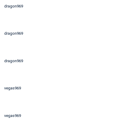
dragon969
dragon969
dragon969
vegas969
vegas969