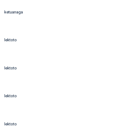
ketuanaga
lektoto
lektoto
lektoto
lektoto