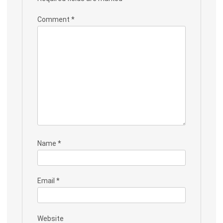
Comment
*
Name
*
Email
*
Website