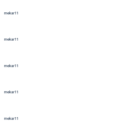
mekar11
mekar11
mekar11
mekar11
mekar11