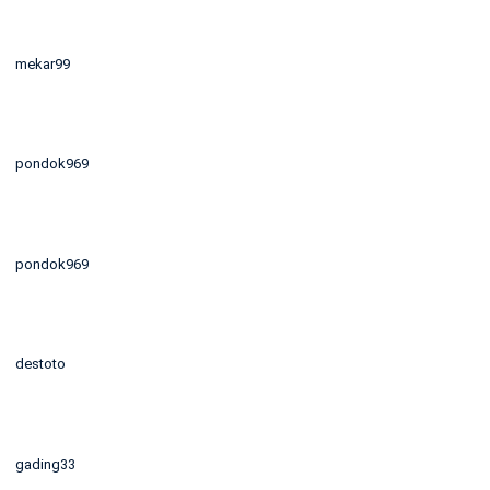
mekar99
pondok969
pondok969
destoto
gading33