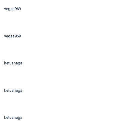
vegas969
vegas969
ketuanaga
ketuanaga
ketuanaga