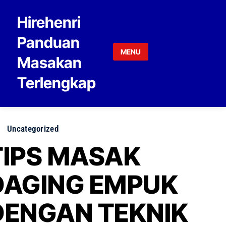
Skip to content
Hirehenri
Panduan
MENU
Masakan
Terlengkap
Uncategorized
TIPS MASAK
DAGING EMPUK
DENGAN TEKNIK