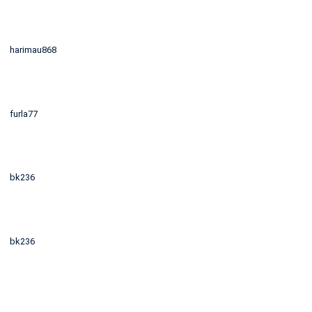
harimau868
furla77
bk236
bk236