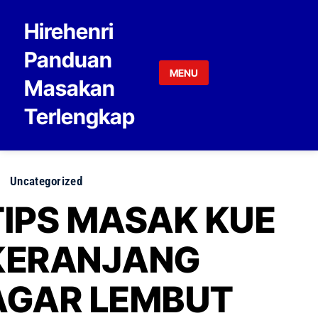
Skip to content
Hirehenri
Panduan
MENU
Masakan
Terlengkap
Uncategorized
TIPS MASAK KUE
KERANJANG
AGAR LEMBUT