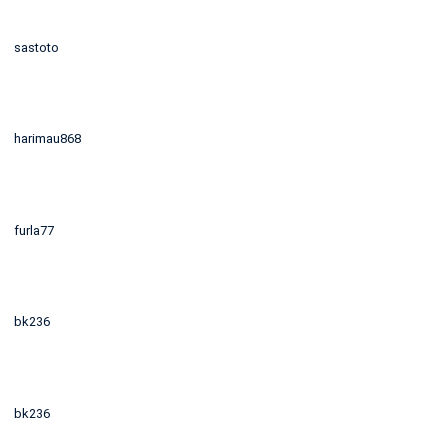
sastoto
harimau868
furla77
bk236
bk236