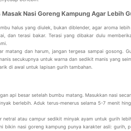
s Masak Nasi Goreng Kampung Agar Lebih G
mbu halus yang diulek, bukan diblender, agar aroma lebi
rai, dan terasi bakar. Terasi yang dibakar dulu memberi
mi.
ar matang dan harum, jangan tergesa sampai gosong. G
anis secukupnya untuk warna dan sedikit manis yang seimb
arik di awal untuk lapisan gurih tambahan.
gan api besar setelah bumbu matang. Masukkan nasi secar
ak berlebih. Aduk terus-menerus selama 5-7 menit hingga
 netral atau campur sedikit minyak ayam untuk gurih lebi
ini bikin nasi goreng kampung punya karakter asli: gurih,