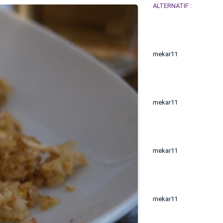
ALTERNATIF :
mekar11
mekar11
mekar11
mekar11