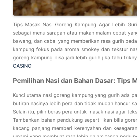
Tips Masak Nasi Goreng Kampung Agar Lebih Gurih.
sebagai menu sarapan atau makan malam cepat yang p
bawang, dan cabai yang memberikan rasa gurih pedas
kampung fokus pada aroma smokey dan tekstur nasi
goreng kampung bisa jadi lebih gurih jika tahu trikny
CASINO
Pemilihan Nasi dan Bahan Dasar: Tips
Kunci utama nasi goreng kampung yang gurih ada pad
butiran nasinya lebih pera dan tidak mudah hancur s
Selain itu, pilih beras pera untuk masak nasi agar tek
Tambahkan bahan pendukung seperti ikan bilis goren
kacang panjang memberi kerenyahan dan kesegaran.
umami yang membuat rasa lebih dalam tanpa perlu p