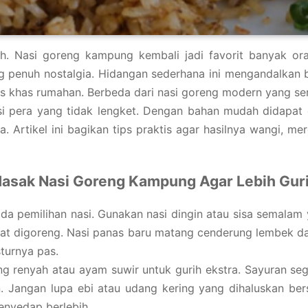
 Nasi goreng kampung kembali jadi favorit banyak oran
enuh nostalgia. Hidangan sederhana ini mengandalkan bum
 khas rumahan. Berbeda dari nasi goreng modern yang seri
 pera yang tidak lengket. Dengan bahan mudah didapat d
a. Artikel ini bagikan tips praktis agar hasilnya wangi, me
 Masak Nasi Goreng Kampung Agar Lebih Gur
a pemilihan nasi. Gunakan nasi dingin atau sisa semalam 
aat digoreng. Nasi panas baru matang cenderung lembek da
sturnya pas.
g renyah atau ayam suwir untuk gurih ekstra. Sayuran seg
 Jangan lupa ebi atau udang kering yang dihaluskan ber
enyedap berlebih.