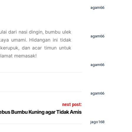
agam66
lai dari nasi dingin, bumbu ulek
agam66
kaya umami. Hidangan ini tidak
, kerupuk, dan acar timun untuk
Selamat memasak!
agam66
agam66
next post:
ebus Bumbu Kuning agar Tidak Amis
jago168