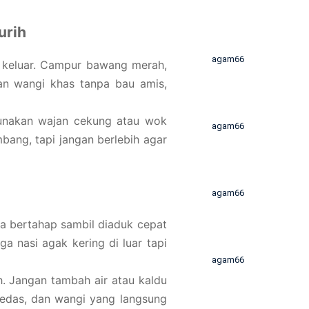
urih
agam66
h keluar. Campur bawang merah,
kan wangi khas tanpa bau amis,
unakan wajan cekung atau wok
agam66
ang, tapi jangan berlebih agar
agam66
a bertahap sambil diaduk cepat
 nasi agak kering di luar tapi
agam66
h. Jangan tambah air atau kaldu
 pedas, dan wangi yang langsung