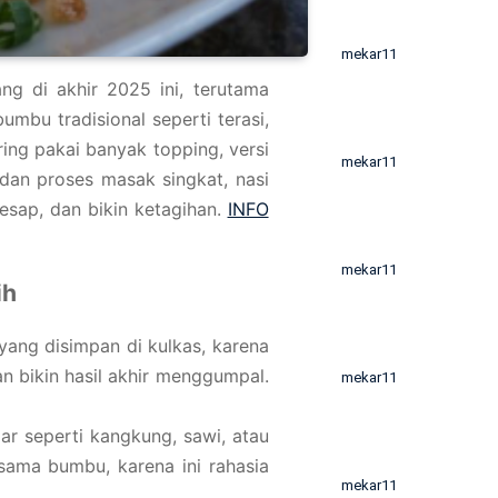
mekar11
g di akhir 2025 ini, terutama
bu tradisional seperti terasi,
ng pakai banyak topping, versi
mekar11
an proses masak singkat, nasi
resap, dan bikin ketagihan.
INFO
mekar11
ih
yang disimpan di kulkas, karena
n bikin hasil akhir menggumpal.
mekar11
ar seperti kangkung, sawi, atau
sama bumbu, karena ini rahasia
mekar11