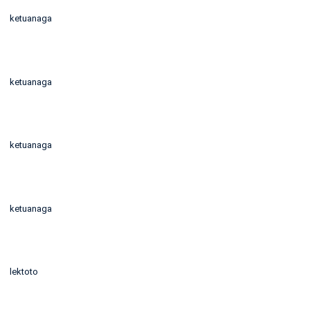
ketuanaga
ketuanaga
ketuanaga
ketuanaga
lektoto