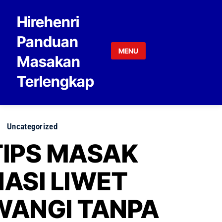
Skip to content
Hirehenri
Panduan
MENU
Masakan
Terlengkap
Uncategorized
TIPS MASAK
NASI LIWET
WANGI TANPA