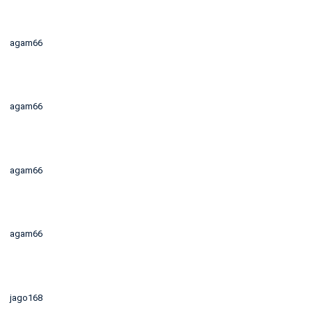
agam66
agam66
agam66
agam66
jago168