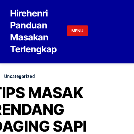
Skip to content
Hirehenri
Panduan
MENU
Masakan
Terlengkap
Uncategorized
TIPS MASAK
RENDANG
DAGING SAPI