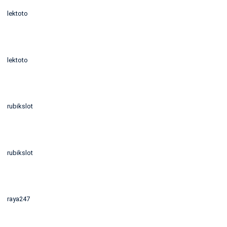
lektoto
lektoto
rubikslot
rubikslot
raya247