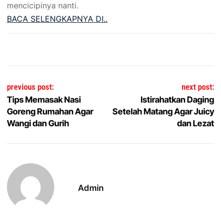
mencicipinya nanti.
BACA SELENGKAPNYA DI..
Post navigation
previous post:
next post:
Tips Memasak Nasi
Istirahatkan Daging
Goreng Rumahan Agar
Setelah Matang Agar Juicy
Wangi dan Gurih
dan Lezat
Admin