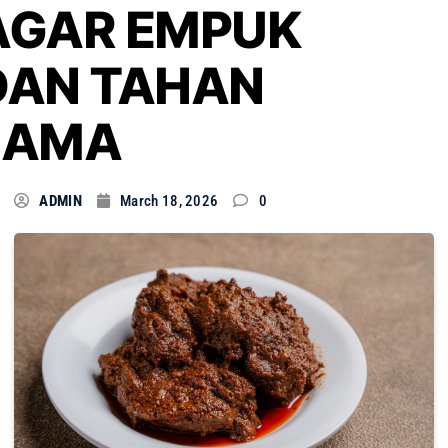
AGAR EMPUK
DAN TAHAN
LAMA
ADMIN
March 18, 2026
0