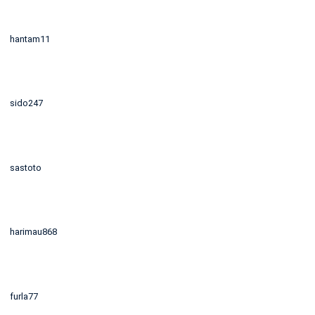
hantam11
sido247
sastoto
harimau868
furla77