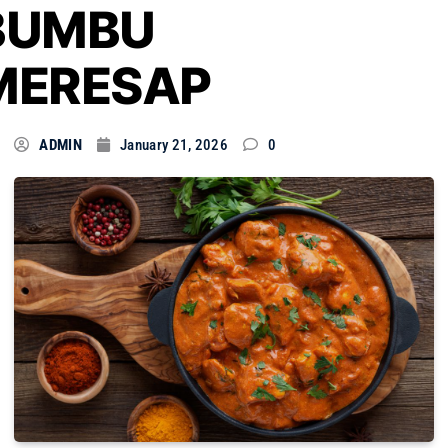
BUMBU
MERESAP
ADMIN
January 21, 2026
0