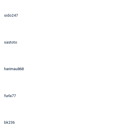
sido247
sastoto
harimau868
furla77
bk236