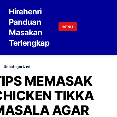
Skip to content
Hirehenri
Panduan
MENU
Masakan
Terlengkap
Uncategorized
TIPS MEMASAK
CHICKEN TIKKA
MASALA AGAR