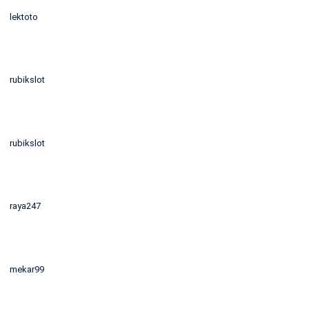
lektoto
rubikslot
rubikslot
raya247
mekar99