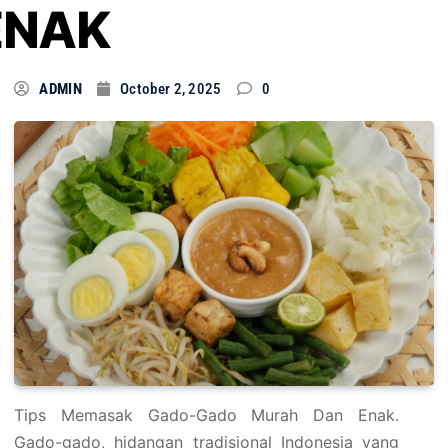
ENAK
ADMIN
October 2, 2025
0
Tips Memasak Gado-Gado Murah Dan Enak.
Gado-gado, hidangan tradisional Indonesia yang