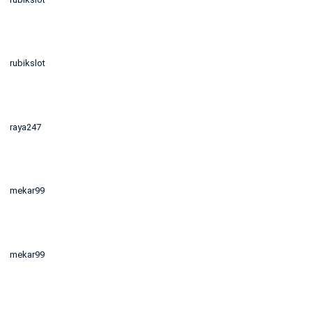
rubikslot
raya247
mekar99
mekar99