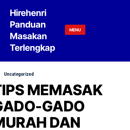
Skip to content
Hirehenri
Panduan
MENU
Masakan
Terlengkap
Uncategorized
TIPS MEMASAK
GADO-GADO
MURAH DAN