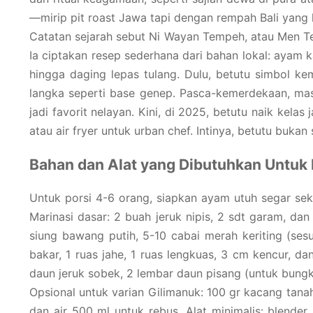
—mirip pit roast Jawa tapi dengan rempah Bali yang 
Catatan sejarah sebut Ni Wayan Tempeh, atau Men Tem
Ia ciptakan resep sederhana dari bahan lokal: ayam
hingga daging lepas tulang. Dulu, betutu simbol
langka seperti base genep. Pasca-kemerdekaan, masa
jadi favorit nelayan. Kini, di 2025, betutu naik kel
atau air fryer untuk urban chef. Intinya, betutu buka
Bahan dan Alat yang Dibutuhkan Untuk
Untuk porsi 4-6 orang, siapkan ayam utuh segar seki
Marinasi dasar: 2 buah jeruk nipis, 2 sdt garam, da
siung bawang putih, 5-10 cabai merah keriting (sesu
bakar, 1 ruas jahe, 1 ruas lengkuas, 3 cm kencur, d
daun jeruk sobek, 2 lembar daun pisang (untuk bungku
Opsional untuk varian Gilimanuk: 100 gr kacang tan
dan air 500 ml untuk rebus. Alat minimalis: blende