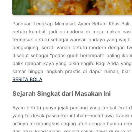
Panduan Lengkap Memasak Ayam Betutu Khas Bali. 
betutu kembali jadi primadona di meja makan nasio
termasuk betutu sebagai warisan budaya yang wajib di
pengunjung, soroti varian betutu modern dengan twis
disebut sebagai “pedas gurih berempah” paling ikon
balik rempah kaya yang bikin nagih. Bagi Anda yang l
samar hingga langkah praktis di dapur rumah, biar 
BERITA BOLA
Sejarah Singkat dari Masakan Ini
Ayam betutu punya jejak panjang yang terikat erat d
yang terdesak pasca-keruntuhan—membawa tradisi masa
artinya membungkus daging utuh dengan bumbu rempah
dan ritual keagamaan, seperti sajian dewa di pura a