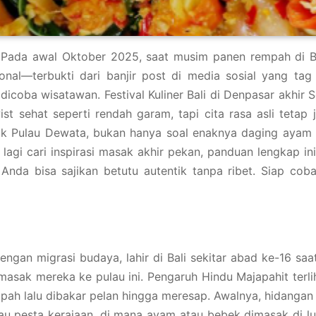
Pada awal Oktober 2025, saat musim panen rempah di B
nal—terbukti dari banjir post di media sosial yang tag 
coba wisatawan. Festival Kuliner Bali di Denpasar akhir S
t sehat seperti rendah garam, tapi cita rasa asli tetap j
ik Pulau Dewata, bukan hanya soal enaknya daging ayam y
agi cari inspirasi masak akhir pekan, panduan lengkap ini
Anda bisa sajikan betutu autentik tanpa ribet. Siap coba
engan migrasi budaya, lahir di Bali sekitar abad ke-16 sa
k mereka ke pulau ini. Pengaruh Hindu Majapahit terlihat
 lalu dibakar pelan hingga meresap. Awalnya, hidangan in
tau pesta kerajaan, di mana ayam atau bebek dimasak di l