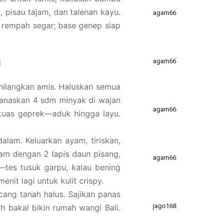
 pisau tajam, dan talenan kayu.
agam66
n rempah segar; base genep siap
i
agam66
k hilangkan amis. Haluskan semua
 Panaskan 4 sdm minyak di wajan
agam66
gkuas geprek—aduk hingga layu.
lam. Keluarkan ayam, tiriskan,
yam dengan 2 lapis daun pisang,
agam66
—tes tusuk garpu, kalau bening
nit lagi untuk kulit crispy.
ang tanah halus. Sajikan panas
jago168
 bakal bikin rumah wangi Bali.