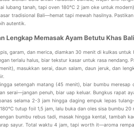
ai lubang tanah, tapi oven 180°C 2 jam oke untuk modern),
pasar tradisional Bali—hemat tapi mewah hasilnya. Pastika
bih autentik.
n Lengkap Memasak Ayam Betutu Khas Bal
 nipis, garam, dan merica, diamkan 30 menit di kulkas untu
ngan terlalu halus, biar tekstur kasar untuk rasa nendang.
menit), masukkan serai, daun salam, daun jeruk, dan len
r.
ngga setengah matang (45 menit), biar bumbu meresap da
isan serai—jangan penuh, biar uap keluar. Bungkus rapat a
n panas selama 2-3 jam hingga daging empuk lepas tulang
80°C tutup foil 1,5 jam, lalu buka dan oles sisa bumbu 20 me
engan bumbu rebus tadi, masak hingga kental, tambah kac
ap sayur. Total waktu 4 jam, tapi worth it—aroma rempah
.