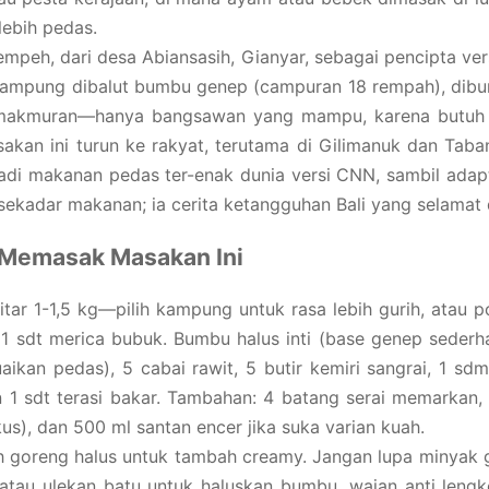
lebih pedas.
peh, dari desa Abiansasih, Gianyar, sebagai pencipta versi
 kampung dibalut bumbu genep (campuran 18 rempah), dibu
 kemakmuran—hanya bangsawan yang mampu, karena butuh
kan ini turun ke rakyat, terutama di Gilimanuk dan Taba
as jadi makanan pedas ter-enak dunia versi CNN, sambil ada
n sekadar makanan; ia cerita ketangguhan Bali yang selamat 
 Memasak Masakan Ini
tar 1-1,5 kg—pilih kampung untuk rasa lebih gurih, atau po
n 1 sdt merica bubuk. Bumbu halus inti (base genep seder
aikan pedas), 5 cabai rawit, 5 butir kemiri sangrai, 1 sd
an 1 sdt terasi bakar. Tambahan: 4 batang serai memarkan
s), dan 500 ml santan encer jika suka varian kuah.
ah goreng halus untuk tambah creamy. Jangan lupa minyak 
r atau ulekan batu untuk haluskan bumbu, wajan anti leng