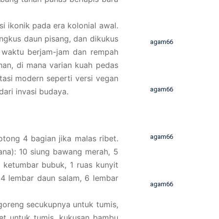
 ikonik pada era kolonial awal.
ngkus daun pisang, dan dikukus
agam66
 waktu berjam-jam dan rempah
nan, di mana varian kuah pedas
ptasi modern seperti versi vegan
agam66
dari invasi budaya.
agam66
tong 4 bagian jika malas ribet.
hana): 10 siung bawang merah, 5
m ketumbar bubuk, 1 ruas kunyit
, 4 lembar daun salam, 6 lembar
agam66
goreng secukupnya untuk tumis,
ket untuk tumis, kukusan bambu