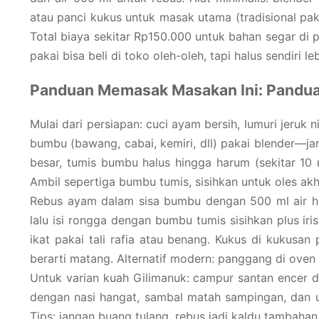
atau panci kukus untuk masak utama (tradisional pak
Total biaya sekitar Rp150.000 untuk bahan segar di 
pakai bisa beli di toko oleh-oleh, tapi halus sendiri le
Panduan Memasak Masakan Ini: Pandua
Mulai dari persiapan: cuci ayam bersih, lumuri jeruk
bumbu (bawang, cabai, kemiri, dll) pakai blender—ja
besar, tumis bumbu halus hingga harum (sekitar 10 
Ambil sepertiga bumbu tumis, sisihkan untuk oles akhi
Rebus ayam dalam sisa bumbu dengan 500 ml air hi
lalu isi rongga dengan bumbu tumis sisihkan plus ir
ikat pakai tali rafia atau benang. Kukus di kukusa
berarti matang. Alternatif modern: panggang di oven 1
Untuk varian kuah Gilimanuk: campur santan encer d
dengan nasi hangat, sambal matah sampingan, dan ur
Tips: jangan buang tulang, rebus jadi kaldu tambahan