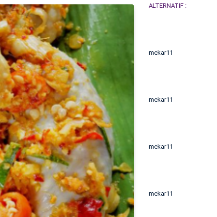
ALTERNATIF :
mekar11
mekar11
mekar11
mekar11