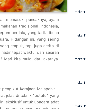
mekar11
ali memasuki puncaknya, ayam
makanan tradisional Indonesia,
eptember lalu, yang tarik ribuan
mekar11
uara. Hidangan ini, yang sering
ang empuk, tapi juga cerita di
 hadir tepat waktu: dari sejarah
? Mari kita mulai dari akarnya.
mekar11
mekar11
at pengikut Kerajaan Majapahit—
 jelas di teknik “betutu”, yang
i eksklusif untuk upacara adat
mekar11
ubang tanah panas berlapis bara